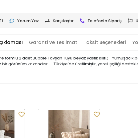
Et
Yorum Yaz
Karşılaştır
Telefonla Sipariş
Ü
çıklaması
Garanti ve Teslimat
Taksit Seçenekleri
Yo
formlu 2 adet Bubble Tavşan Tüyü beyaz yastık kılıfı.; - Yumuşacık pe
 bir görünüm kazandırır.; - Türkiye'de üretilmiştir, yerel işçiliği destekl