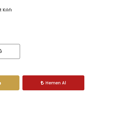
 Kılıfı
e
Hemen Al