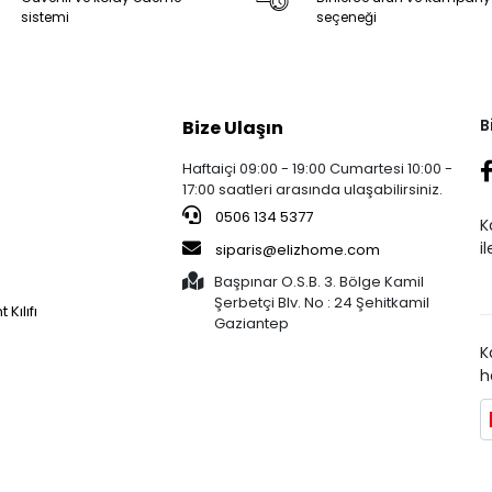
sistemi
seçeneği
B
Bize Ulaşın
Haftaiçi 09:00 - 19:00 Cumartesi 10:00 -
17:00 saatleri arasında ulaşabilirsiniz.
0506 134 5377
K
i
siparis@elizhome.com
Başpınar O.S.B. 3. Bölge Kamil
Şerbetçi Blv. No : 24 Şehitkamil
 Kılıfı
Gaziantep
K
h