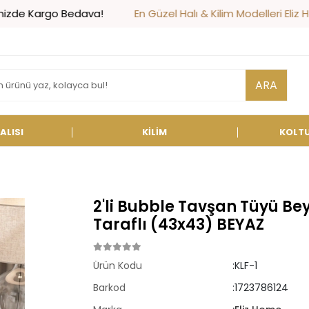
go Bedava!
En Güzel Halı & Kilim Modelleri Eliz Home'da!
ARA
ALISI
KİLİM
KOLT
2'li Bubble Tavşan Tüyü Beyaz
Taraflı (43x43) BEYAZ
Ürün Kodu
:KLF-1
Barkod
:1723786124