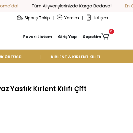
Tüm Alışverişlerinizde Kargo Bedava!
En Güzel Halı 
Sipariş Takip
Yardım
İletişim
|
|
0
Favori Listem
Giriş Yap
Sepetim
UK ÖRTÜSÜ
KIRLENT & KIRLENT KILIFI
 Yastık Kırlent Kılıfı Çift