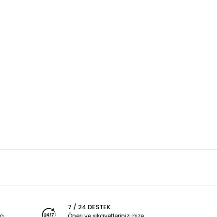
7 / 24 DESTEK
ya
Öneri ve şikayetlerinizi bize