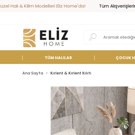
 Kilim Modelleri Eliz Home'da!
Tüm Alışverişlerinizde Kar
TÜM HALILAR
ÇOCUK H
Ana Sayfa
Kırlent & Kırlent Kılıfı