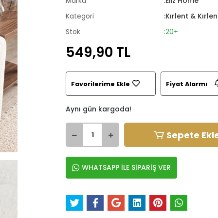
Marka
:Eliz Home
Kategori
:Kırlent & Kırlent
Stok
:20+
549,90 TL
Favorilerime Ekle
Fiyat Alarmı
Aynı gün kargoda!
Sepete Ekl
WHATSAPP İLE SİPARİŞ VER