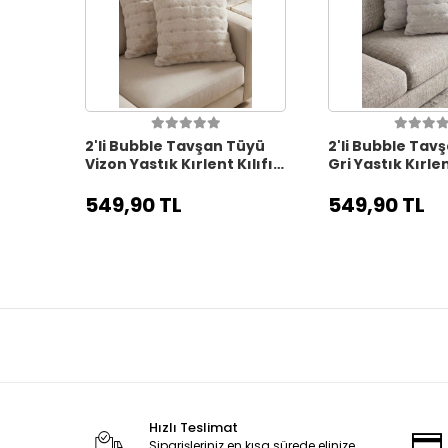
2'li Bubble Tavşan Tüyü
2'li Bubble Tav
Vizon Yastık Kırlent Kılıfı
Gri Yastık Kırlen
Çift Taraflı (43x43) VİZON
Taraflı (43x43)
549,90 TL
549,90 TL
Hızlı Teslimat
Siparişleriniz en kısa sürede elinize