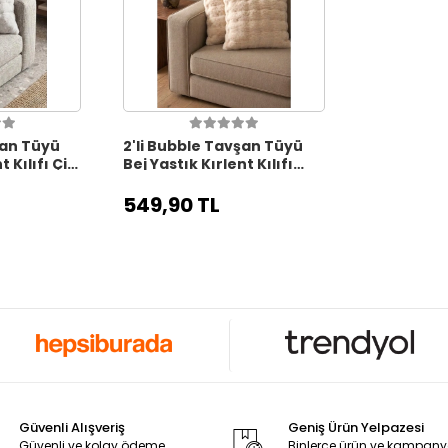
şan Tüyü
2'li Bubble Tavşan Tüyü
t Kılıfı Çift
Bej Yastık Kırlent Kılıfı
 GRİ
Çift Taraflı (43x43) BEJ
549,90 TL
Güvenli Alışveriş
Geniş Ürün Yelpazesi
Güvenli ve kolay ödeme
Binlerce ürün ve kampan