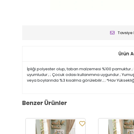
Tavsiye 
Ürün A
İpliği polyester olup, taban malzemesi %100 pamuktur.; Le
uyumludur.; ; Çocuk odası kullanımına uygundur.; Yumuşak y
veya boylarında %3 kısalma görülebilir.; ; *Hav Yüksekliği
Benzer Ürünler