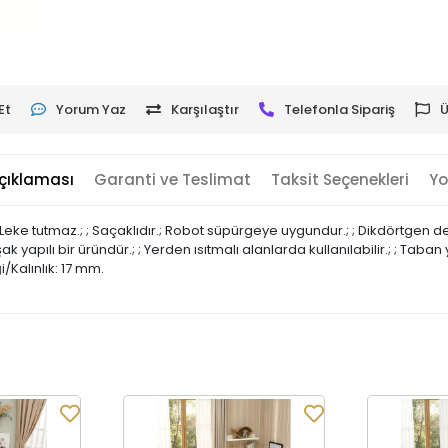
Et
Yorum Yaz
Karşılaştır
Telefonla Sipariş
Ü
çıklaması
Garanti ve Teslimat
Taksit Seçenekleri
Yo
ke tutmaz.; ; Saçaklıdır.; Robot süpürgeye uygundur.; ; Dikdörtgen dese
apılı bir üründür.; ; Yerden ısıtmalı alanlarda kullanılabilir.; ; Taban y
/Kalınlık: 17 mm.