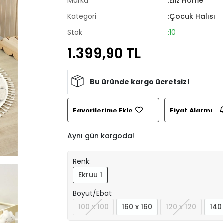
Marka
:Eliz Home
Kategori
:Çocuk Halısı
Stok
:10
1.399,90 TL
Bu üründe kargo ücretsiz!
Favorilerime Ekle
Fiyat Alarmı
Aynı gün kargoda!
Renk:
Ekruu 1
Boyut/Ebat:
100 x 100
160 x 160
120 x 120
140