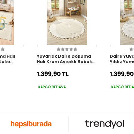
a Halı
Yuvarlak Daire Dokuma
Daire Yuv
 Leke
Halı Krem Ayıcıklı Bebek
Yıldız Yum
Odası
Odası Çocuk Odası Genç
Dokuma Ha
enç Odası
Odası Dokuma Halı 24
Çocuk Odas
1.399,90 TL
1.399,90
L
DAİRE
DAİRE
KARGO BEDAVA
KARGO BED