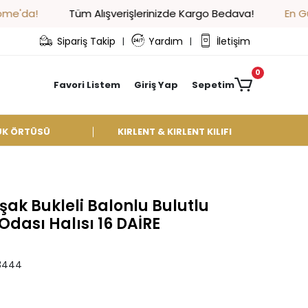
Tüm Alışverişlerinizde Kargo Bedava!
En Güzel Halı & K
Sipariş Takip
Yardım
İletişim
|
|
0
Favori Listem
Giriş Yap
Sepetim
UK ÖRTÜSÜ
KIRLENT & KIRLENT KILIFI
ak Bukleli Balonlu Bulutlu
dası Halısı 16 DAİRE
3444