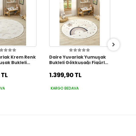
arlak Krem Renk
Daire Yuvarlak Yumuşak
Daire
uşak Bukleli
Bukleli Gökkuşağı Figürlü
Yumu
lı Bebek Odası
Dokuma Halı Bebek Odası
Halı 
ı Halısı 12
Çocuk Odası Halısı 20
Odas 
 TL
1.399,90 TL
1.39
DAİRE
AVA
KARGO BEDAVA
KARG