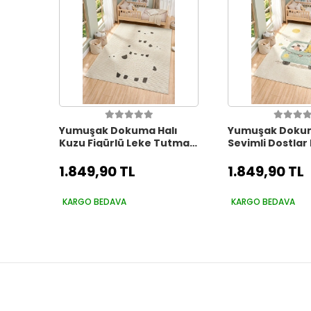
Yumuşak Dokuma Halı
Yumuşak Dokum
Kuzu Figürlü Leke Tutmaz
Sevimli Dostlar
Bebek Odası Çocuk Odası
Tutmaz Bebek 
Genç Odası Halısı KUZU
Çocuk Odası G
1.849,90 TL
1.849,90 TL
Halısı KARNAVA
KARGO BEDAVA
KARGO BEDAVA