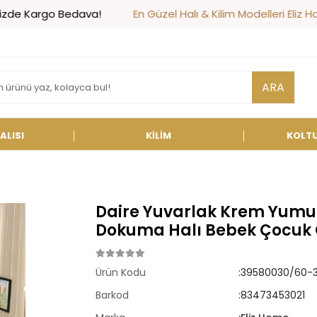
 Bedava!
En Güzel Halı & Kilim Modelleri Eliz Home'da!
ARA
ALISI
KİLİM
KOLT
Daire Yuvarlak Krem Yumuş
Dokuma Halı Bebek Çocuk O
Ürün Kodu
:39580030/60-
Barkod
:83473453021