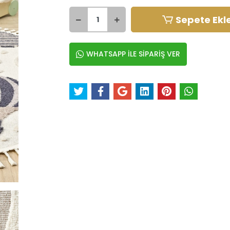
Sepete Ekl
WHATSAPP İLE SİPARİŞ VER