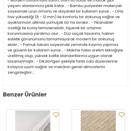
- Modern tasarımıyla salon, oturma odası ve mutfak gibi
yaşam alanlarınıza şıklık katar.; - Bambu polyester materyali
sayesinde uzun ömürlü ve dayanıklı bir kullanım sunar.; - Orta
hav yüksekliği (6 - 12 mm) ile konforlu bir dokunuş sağlar ve
ayaklarınızın altında yumuşak bir his bırakır.; - Yıkanabilir
özelliği ile kolay temizlenebilir, hijyenik bir ortamın
korunmasına yardımcı olur.; - Düz saçak tasarımı, halının
estetik görünümünü tamamlayarak modern bir dokunuş
ekler.; - Pamuk tabanı sayesinde zeminde kayma yapmaz
ve güvenli bir kullanım sunar.; - Makine halısı üretim tekniğiyle
üretilmiş olup, yüksek kalite standartlarına uygun olarak
tasarlanmıştır.; - Dikdörtgen şekliyle farklı oda düzenlerine
kolayca uyum sağlar ve mekânın genel atmosferini
zenginleştirir.;
Benzer Ürünler