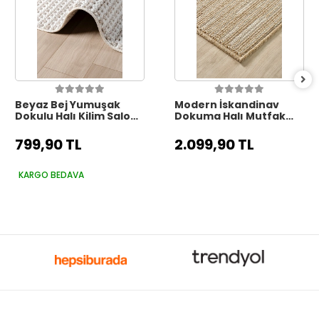
Beyaz Bej Yumuşak
Modern İskandinav
Dokulu Halı Kilim Salon
Dokuma Halı Mutfak
Mutfak Koridor Yolluk
Koridor Yolluk Salon
Dokuma Makine Halısı
Oturma Odası Balkon
799,90 TL
2.099,90 TL
006
Halısı 6
KARGO BEDAVA