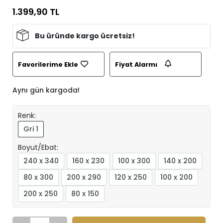
1.399,90 TL
Bu üründe kargo ücretsiz!
Favorilerime Ekle
Fiyat Alarmı
Aynı gün kargoda!
Renk:
Gri 1
Boyut/Ebat:
240 x 340
160 x 230
100 x 300
140 x 200
80 x 300
200 x 290
120 x 250
100 x 200
200 x 250
80 x 150