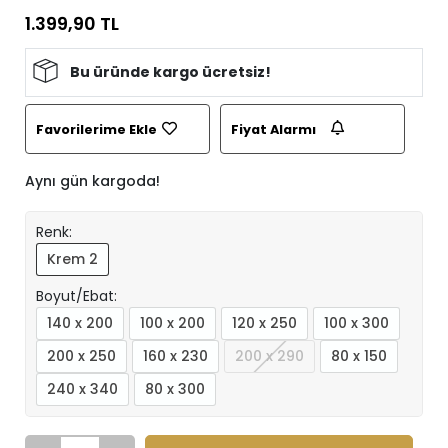
1.399,90 TL
Bu üründe kargo ücretsiz!
Favorilerime Ekle
Fiyat Alarmı
Aynı gün kargoda!
Renk:
Krem 2
Boyut/Ebat:
140 x 200
100 x 200
120 x 250
100 x 300
200 x 250
160 x 230
200 x 290
80 x 150
240 x 340
80 x 300