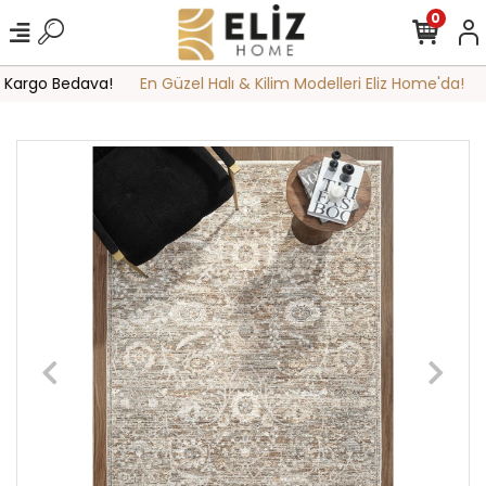
0
 Kargo Bedava!
En Güzel Halı & Kilim Modelleri Eliz Home'da!