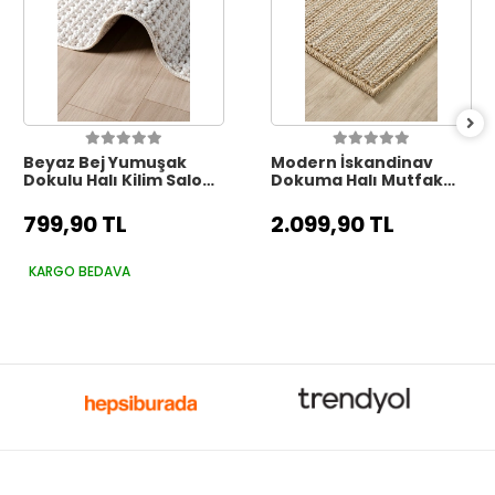
Beyaz Bej Yumuşak
Modern İskandinav
Dokulu Halı Kilim Salon
Dokuma Halı Mutfak
Mutfak Koridor Yolluk
Koridor Yolluk Salon
Dokuma Makine Halısı
Oturma Odası Balkon
799,90 TL
2.099,90 TL
006
Halısı 6
KARGO BEDAVA