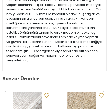
- Modern tasarımıyla salon, oturma odası ve mutfak gibi
yaşam alanlarınıza şıklık katar.; - Bambu polyester materyali
sayesinde uzun ömürlü ve dayanıklı bir kullanım sunar.; - Orta
hav yüksekliği (6 - 12 mm) ile konforlu bir dokunuş sağlar ve
ayaklarınızın altında yumuşak bir his bırakır.; - Yıkanabilir
özelliği ile kolay temizlenebilir, hijyenik bir ortamın
korunmasına yardımcı olur.; - Düz saçak tasarımı, halının
estetik görünümünü tamamlayarak modern bir dokunuş
ekler.; - Pamuk tabanı sayesinde zeminde kayma yapmaz
ve güvenli bir kullanım sunar.; - Makine halısı üretim tekniğiyle
üretilmiş olup, yüksek kalite standartlarına uygun olarak
tasarlanmıştır.; - Dikdörtgen şekliyle farklı oda düzenlerine
kolayca uyum sağlar ve mekânın genel atmosferini
zenginleştirir.;
Benzer Ürünler