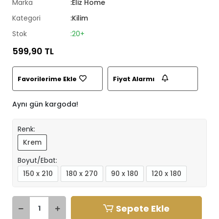
Marka
:Eliz Home
Kategori
:Kilim
Stok
:20+
599,90 TL
Favorilerime Ekle
Fiyat Alarmı
Aynı gün kargoda!
Renk:
Krem
Boyut/Ebat:
150 x 210
180 x 270
90 x 180
120 x 180
Sepete Ekle