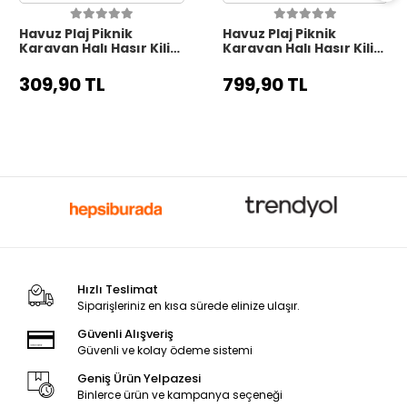
Havuz Plaj Piknik
Havuz Plaj Piknik
Karavan Halı Hasır Kilim
Karavan Halı Hasır Kilim
Katlanabilir Halı Balkon
Katlanabilir Halı Balkon
Teras Bahçe Kamp
Teras Bahçe Kamp
309,90 TL
799,90 TL
Halısı LACİVERT
Halısı KİREMİT
Hızlı Teslimat
Siparişleriniz en kısa sürede elinize ulaşır.
Güvenli Alışveriş
Güvenli ve kolay ödeme sistemi
Geniş Ürün Yelpazesi
Binlerce ürün ve kampanya seçeneği