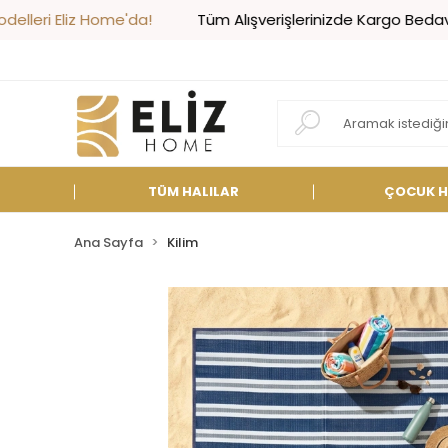
z Home'da!
Tüm Alışverişlerinizde Kargo Bedava!
En 
TÜM HALILAR
ÇOCUK H
Ana Sayfa
Kilim