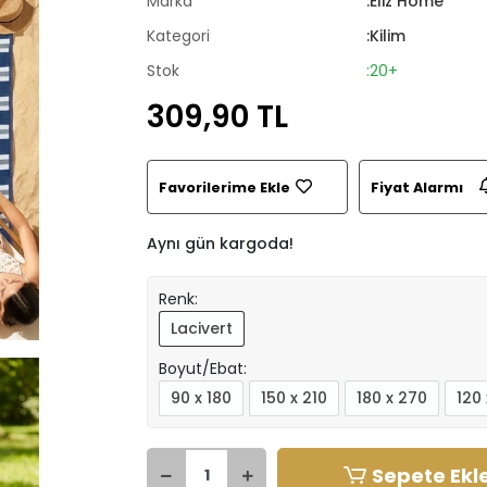
Marka
:Eliz Home
Kategori
:Kilim
Stok
:20+
309,90 TL
Favorilerime Ekle
Fiyat Alarmı
Aynı gün kargoda!
Renk:
Lacivert
Boyut/Ebat:
90 x 180
150 x 210
180 x 270
120 
Sepete Ekl