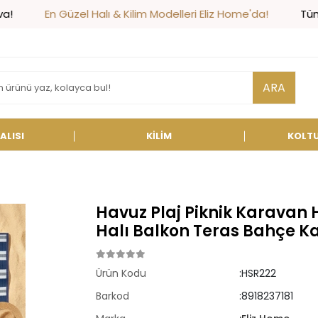
Güzel Halı & Kilim Modelleri Eliz Home'da!
Tüm Alışverişle
ARA
ALISI
KİLİM
KOLT
Havuz Plaj Piknik Karavan H
Halı Balkon Teras Bahçe K
Ürün Kodu
:HSR222
Barkod
:8918237181