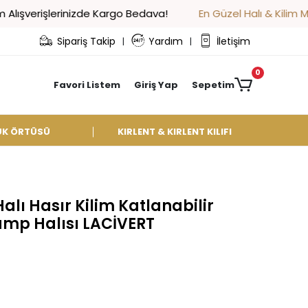
rinizde Kargo Bedava!
En Güzel Halı & Kilim Modelleri Eli
Sipariş Takip
Yardım
İletişim
|
|
0
Favori Listem
Giriş Yap
Sepetim
UK ÖRTÜSÜ
KIRLENT & KIRLENT KILIFI
alı Hasır Kilim Katlanabilir
amp Halısı LACİVERT