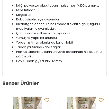
İpliği polyester olup, taban malzemesi %100 pamuktur.
Leke tutmaz.
Saçaklıdır.
Robot süpürgeye uygundur.
Dikdörtgen deseni ile halı modası evinize gelir, figürlü
mobilyalar ile uyumludur.
Çocuk odası kullanımına uygundur.
Yumuşak yapılı bir üründür.
Yerden ısıtmalı alanlarda kullanılabilir.
Taban yalıtımına katkı sağlar.
Pamuk tabanlı halıların en veya boylarında %3 kısalma
görülebilir.
Hav Yüksekliği/Kalınlık: 12 mm.
Benzer Ürünler