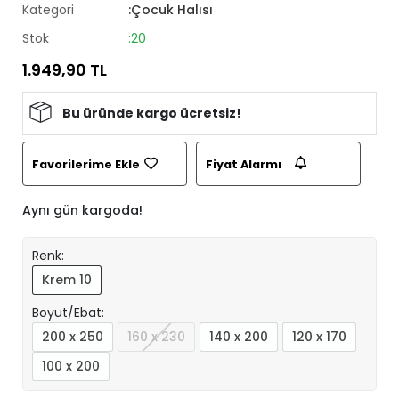
Kategori
:Çocuk Halısı
Stok
:20
1.949,90 TL
Bu üründe kargo ücretsiz!
Favorilerime Ekle
Fiyat Alarmı
Aynı gün kargoda!
Renk:
Krem 10
Boyut/Ebat:
200 x 250
160 x 230
140 x 200
120 x 170
100 x 200