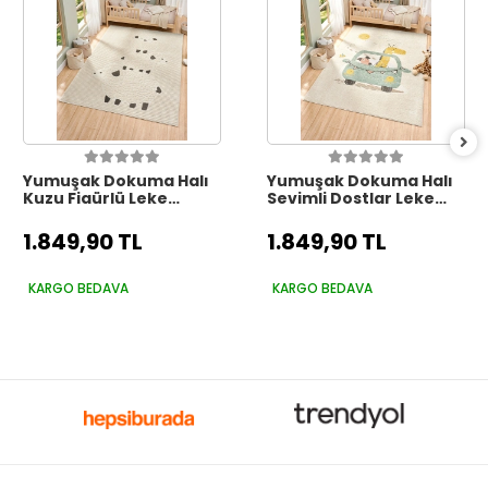
Yumuşak Dokuma Halı
Yumuşak Dokuma Halı
Kuzu Figürlü Leke
Sevimli Dostlar Leke
Tutmaz Bebek Odası
Tutmaz Bebek Odası
Çocuk Odası Genç
Çocuk Odası Genç
1.849,90 TL
1.849,90 TL
Odası Halısı KUZU
Odası Halısı KARNAVAL
KARGO BEDAVA
KARGO BEDAVA