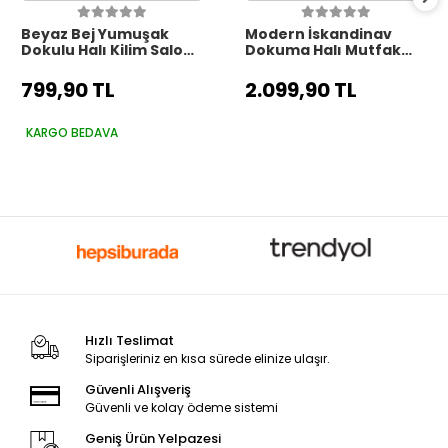
Beyaz Bej Yumuşak
Modern İskandinav
Dokulu Halı Kilim Salon
Dokuma Halı Mutfak
Mutfak Koridor Yolluk
Koridor Yolluk Salon
Dokuma Makine Halısı
Oturma Odası Balkon
799,90 TL
2.099,90 TL
006
Halısı 6
KARGO BEDAVA
Hızlı Teslimat
Siparişleriniz en kısa sürede elinize ulaşır.
Güvenli Alışveriş
Güvenli ve kolay ödeme sistemi
Geniş Ürün Yelpazesi