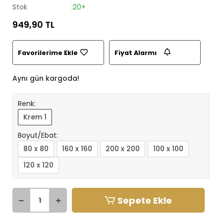
Stok
:20+
949,90 TL
Favorilerime Ekle
Fiyat Alarmı
Aynı gün kargoda!
Renk:
Krem 1
Boyut/Ebat:
80 x 80
160 x 160
200 x 200
100 x 100
120 x 120
Sepete Ekle