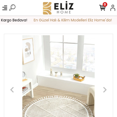
0
 Kargo Bedava!
En Güzel Halı & Kilim Modelleri Eliz Home'da!