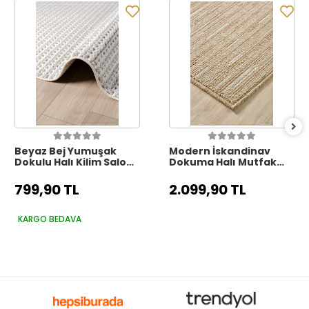
Beyaz Bej Yumuşak
Modern İskandinav
Dokulu Halı Kilim Salon
Dokuma Halı Mutfak
Mutfak Koridor Yolluk
Koridor Yolluk Salon
Dokuma Makine Halısı
Oturma Odası Balkon
799,90 TL
2.099,90 TL
006
Halısı 6
KARGO BEDAVA