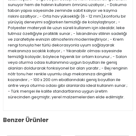
sunuyor hem de halının kullanım ömrünü uzatıyor.; - Dokuma
taban yapısı sayesinde zeminde sabit kalıyor ve kayma
riskini azaltıyor.; - Orta hav yüksekliği (6 - 12 mm),konforlu bir
yürüyüş deneyimi sağlarken temizliği de kolaylaştırıyor.; -
Polyester materyali ile uzun süreli kullanım için idealdir; leke
tutmaz özelliğiyle pratiklik sunar.; - İskandinav stilinin sadeliği
ve zarafetiyle evinizin atmosferini modernleştiriyor.; - Krem
rengi tonuyla her türlü dekorasyonla uyum sağlayarak
mekanınıza sıcaklık katıyor.; - Yıkanabilir olması sayesinde
temizliği kolaydır; böylece hijyenik bir ortam korunur.; - Salon
veya oturma odası kullanımına uygun boyutları ile geniş
alanları doldurarak fonksiyonel bir alan yaratır.; - Bej renginin
nötr tonu her renkle uyumlu olup mekanınıza dinginlik
kazandırır.; - 100 x 200 cm ebatlarındaki geniş boyutları ile
antre veya oturma odası gibi alanlarda ideal kullanım sunar.;
- Türk menşei ile kalite standartlarına uygun üretim
sürecinden geçmiştir; yerel malzemelerden elde edilmiştir.
Benzer Ürünler