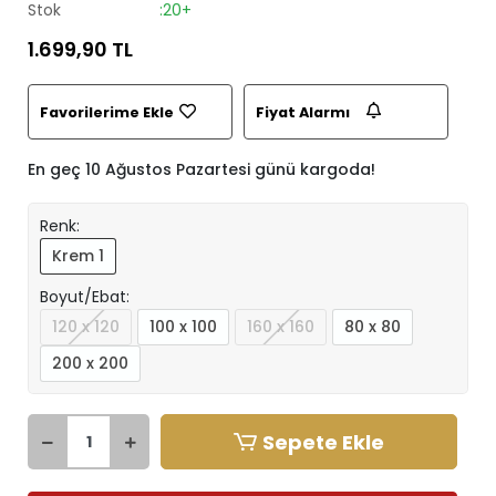
Stok
:20+
1.699,90 TL
Favorilerime Ekle
Fiyat Alarmı
En geç 10 Ağustos Pazartesi günü kargoda!
Renk:
Krem 1
Boyut/Ebat:
120 x 120
100 x 100
160 x 160
80 x 80
200 x 200
Sepete Ekle