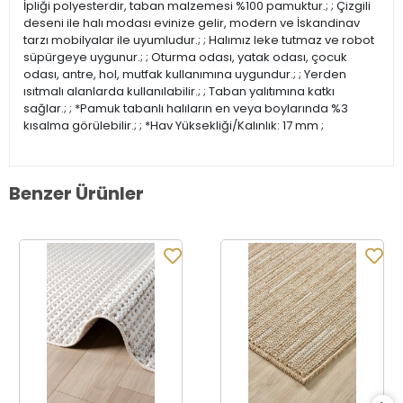
İpliği polyesterdir, taban malzemesi %100 pamuktur.; ; Çizgili
deseni ile halı modası evinize gelir, modern ve İskandinav
tarzı mobilyalar ile uyumludur.; ; Halımız leke tutmaz ve robot
süpürgeye uygunur.; ; Oturma odası, yatak odası, çocuk
odası, antre, hol, mutfak kullanımına uygundur.; ; Yerden
ısıtmalı alanlarda kullanılabilir.; ; Taban yalıtımına katkı
sağlar.; ; *Pamuk tabanlı halıların en veya boylarında %3
kısalma görülebilir.; ; *Hav Yüksekliği/Kalınlık: 17 mm ;
Benzer Ürünler