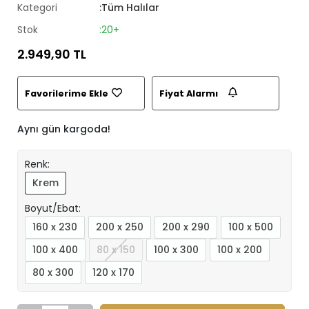
Kategori
:Tüm Halılar
Stok
:20+
2.949,90 TL
Favorilerime Ekle
Fiyat Alarmı
Aynı gün kargoda!
Renk:
Krem
Boyut/Ebat:
160 x 230
200 x 250
200 x 290
100 x 500
100 x 400
80 x 150
100 x 300
100 x 200
80 x 300
120 x 170