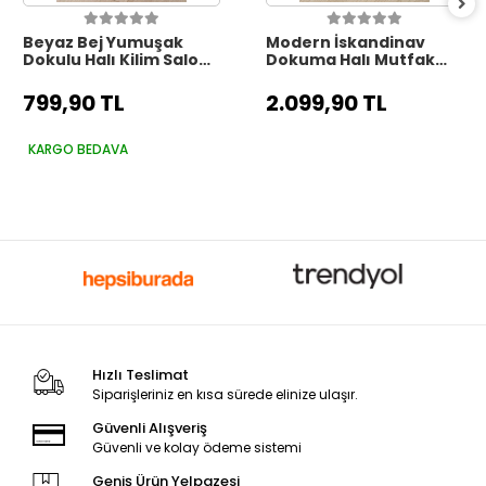
Beyaz Bej Yumuşak
Modern İskandinav
Dokulu Halı Kilim Salon
Dokuma Halı Mutfak
Mutfak Koridor Yolluk
Koridor Yolluk Salon
Dokuma Makine Halısı
Oturma Odası Balkon
799,90 TL
2.099,90 TL
006
Halısı 6
KARGO BEDAVA
Hızlı Teslimat
Siparişleriniz en kısa sürede elinize ulaşır.
Güvenli Alışveriş
Güvenli ve kolay ödeme sistemi
Geniş Ürün Yelpazesi