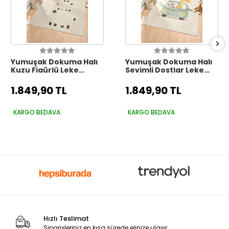
Yumuşak Dokuma Halı
Yumuşak Dokuma Halı
Kuzu Figürlü Leke
Sevimli Dostlar Leke
Tutmaz Bebek Odası
Tutmaz Bebek Odası
Çocuk Odası Genç
Çocuk Odası Genç
1.849,90 TL
1.849,90 TL
Odası Halısı KUZU
Odası Halısı KARNAVAL
KARGO BEDAVA
KARGO BEDAVA
Hızlı Teslimat
Siparişleriniz en kısa sürede elinize ulaşır.