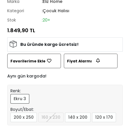
Marka
:Eliz Home
Kategori
:Çocuk Halısı
Stok
:20+
1.849,90 TL
Bu üründe kargo ücretsiz!
Favorilerime Ekle
Fiyat Alarmı
Aynı gün kargoda!
Renk:
Ekru 3
Boyut/Ebat:
200 x 250
160 x 230
140 x 200
120 x 170