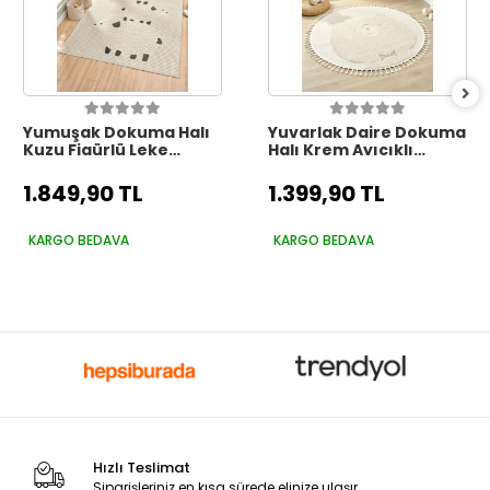
Yumuşak Dokuma Halı
Yuvarlak Daire Dokuma
Kuzu Figürlü Leke
Halı Krem Ayıcıklı
Tutmaz Bebek Odası
Bebek Odası Çocuk
Çocuk Odası Genç
Odası Genç Odası
1.849,90 TL
1.399,90 TL
Odası Halısı KUZU
Dokuma Halı 24 DAİRE
KARGO BEDAVA
KARGO BEDAVA
Hızlı Teslimat
Siparişleriniz en kısa sürede elinize ulaşır.