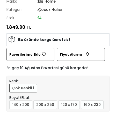
Marka
:Eliz Home
Kategori
:Çocuk Halısı
Stok
:14
1.849,90 TL
Bu üründe kargo ücretsiz!
Favorilerime Ekle
Fiyat Alarmı
En geç 10 Ağustos Pazartesi günü kargoda!
Renk:
Çok Renkli 1
Boyut/Ebat:
140 x 200
200 x 250
120 x 170
160 x 230